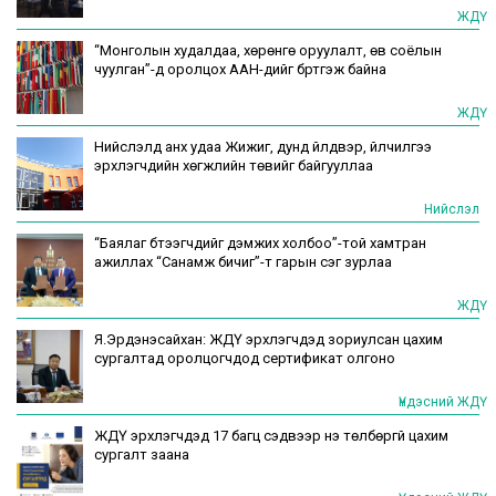
ЖДҮ
“Монголын худалдаа, хөрөнгө оруулалт, өв соёлын
чуулган”-д оролцох ААН-үүдийг бүртгэж байна
ЖДҮ
Нийслэлд анх удаа Жижиг, дунд үйлдвэр, үйлчилгээ
эрхлэгчдийн хөгжлийн төвийг байгууллаа
Нийслэл
“Баялаг бүтээгчдийг дэмжих холбоо”-той хамтран
ажиллах “Санамж бичиг”-т гарын үсэг зурлаа
ЖДҮ
Я.Эрдэнэсайхан: ЖДҮ эрхлэгчдэд зориулсан цахим
сургалтад оролцогчдод сертификат олгоно
Үндэсний ЖДҮ
ЖДҮ эрхлэгчдэд 17 багц сэдвээр үнэ төлбөргүй цахим
сургалт заана