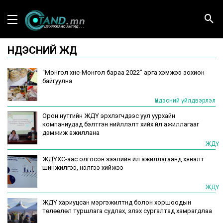
ҮНДЭСНИЙ ЖДҮ
“Монгол хүнс-Монгол бараа 2022” арга хэмжээ зохион
байгуулна
Үндэсний үйлдвэрлэл
Орон нутгийн ЖДҮ эрхлэгчдээс уул уурхайн
компаниудад бэлтгэн нийлүүлэлт хийх үйл ажиллагааг
дэмжиж ажиллана
ЖДҮ
ЖДҮХС-аас олгосон зээлийн үйл ажиллагаанд хяналт
шинжилгээ, үнэлгээ хийжээ
ЖДҮ
ЖДҮ хариуцсан мэргэжилтнүүд болон хоршоодын
төлөөлөл туршлага судлах, үзүүлэх сургалтад хамрагдлаа