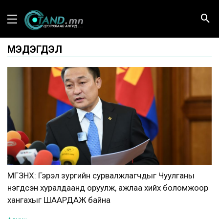
МЭДЭГДЭЛ
МГЗНХ: Гэрэл зургийн сурвалжлагчдыг Чуулганы
нэгдсэн хуралдаанд оруулж, ажлаа хийх боломжоор
хангахыг ШААРДАЖ байна