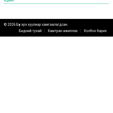
Админ
© 2026 Бүх эрх хуулиар хамгаалагдсан.
Бидний тухай
Хамтран ажиллах
Холбоо барих