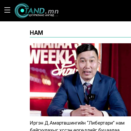
НАМ
Иргэн Д.Амартүвшингийн “Либертари” нам
байгуулахыг хүссэн өргөдлийг буцаалаа