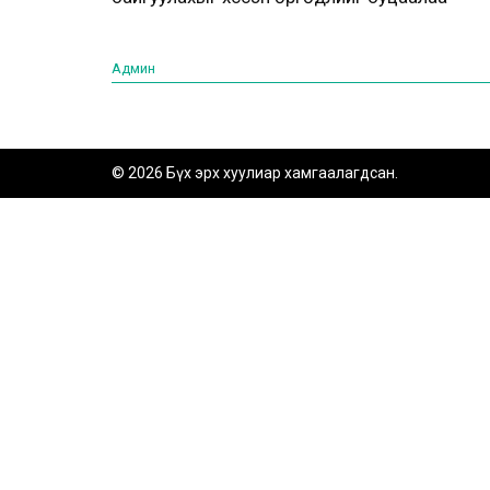
Админ
© 2026 Бүх эрх хуулиар хамгаалагдсан.