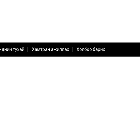
идний тухай
Хамтран ажиллах
Холбоо барих