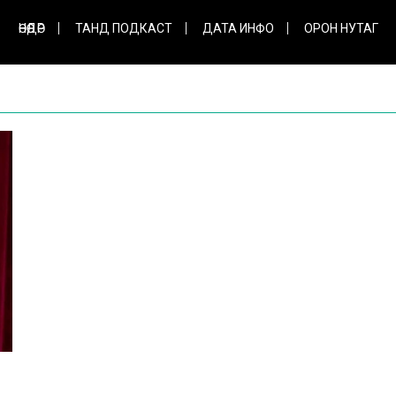
ӨНӨӨДӨР
ТАНД ПОДКАСТ
ДАТА ИНФО
ОРОН НУТАГ