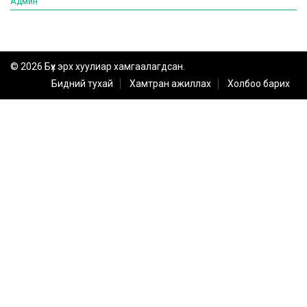
Админ
© 2026 Бүх эрх хуулиар хамгаалагдсан.
Бидний тухай
Хамтран ажиллах
Холбоо барих