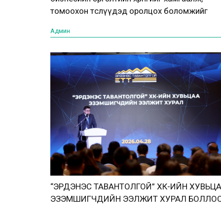
томоохон төслүүдэд оролцох боломжийг
нэмэгдүүлж байна
Админ
“ЭРДЭНЭС ТАВАНТОЛГОЙ” ХК-ИЙН ХУВЬЦ
ЭЗЭМШИГЧДИЙН ЭЭЛЖИТ ХУРАЛ БОЛЛО