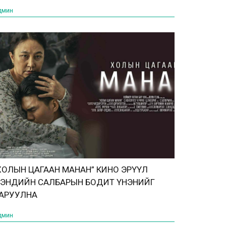
ИЙДЭГ БАЙСНЫХ
дмин
ХОЛЫН ЦАГААН МАНАН” КИНО ЭРҮҮЛ
ЭНДИЙН САЛБАРЫН БОДИТ ҮНЭНИЙГ
АРУУЛНА
дмин