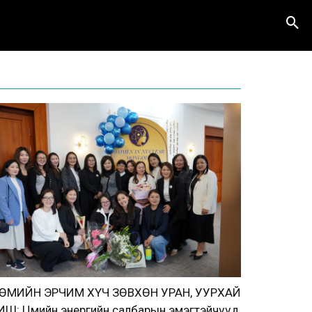
ӨМИЙН ЭРЧИМ ХҮЧ ЗӨВХӨН УРАН, УУРХАЙ
ИШ: Цөмийн энергийн салбарын эмэгтэйчүүд