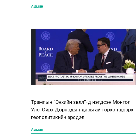
Админ
Трампын “Энхийн зөвлөл”-д нэгдсэн Монгол
Улс: Ойрх Дорнодын дарьтай торхон дээрх
геополитикийн эрсдэл
Админ