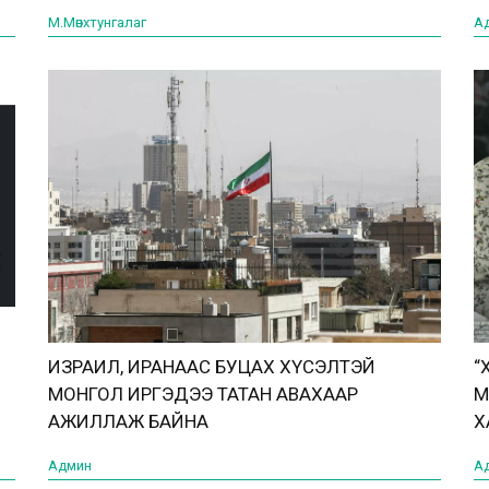
Х
М.Мөнхтунгалаг
А
ИЗРАИЛ, ИРАНААС БУЦАХ ХҮСЭЛТЭЙ
“
МОНГОЛ ИРГЭДЭЭ ТАТАН АВАХААР
М
АЖИЛЛАЖ БАЙНА
Х
Админ
А