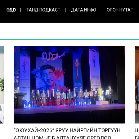
ӨНӨӨДӨР
ТАНД ПОДКАСТ
ДАТА ИНФО
ОРОН НУТАГ
“ОЮУХАЙ-2026” ЯРУУ НАЙРГИЙН ТЭРГҮҮН
Ц
АЛТАН ЦОМЫГ Б.АЛТАНХУЯГ ӨРГӨЛӨӨ
Б