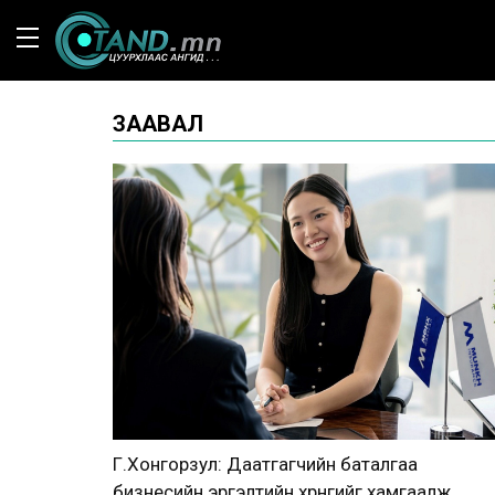
ЗААВАЛ
Г.Хонгорзул: Даатгагчийн баталгаа
бизнесийн эргэлтийн хөрөнгийг хамгаалж,