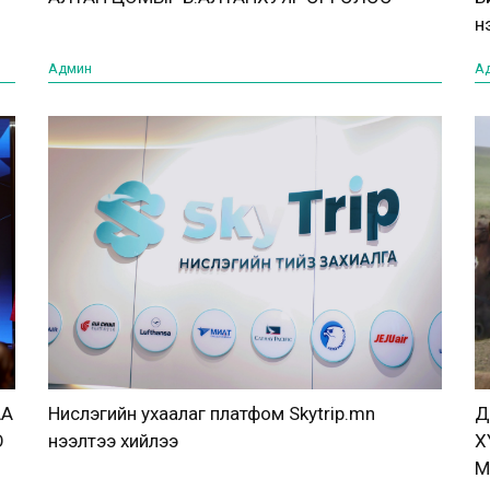
н
Админ
А
АА
Нислэгийн ухаалаг платфом Skytrip.mn
Д
О
нээлтээ хийлээ
Х
М