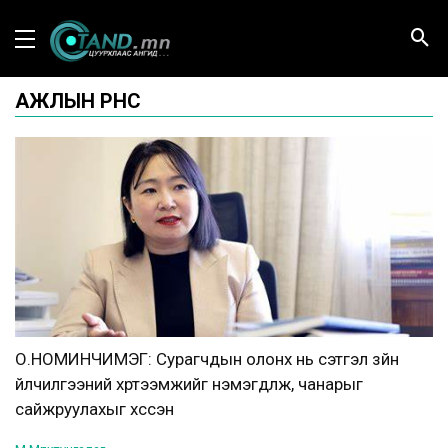
АЖЛЫН ӨРӨӨНӨӨС
О.НОМИНЧИМЭГ: Сурагчдын олонх нь сэтгэл зүйн
үйлчилгээний хүртээмжийг нэмэгдүүлж, чанарыг
сайжруулахыг хүссэн