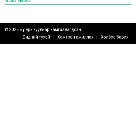
М.Мөнхтунгалаг
© 2026 Бүх эрх хуулиар хамгаалагдсан.
Бидний тухай
Хамтран ажиллах
Холбоо барих