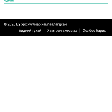
Админ
© 2026 Бүх эрх хуулиар хамгаалагдсан.
Бидний тухай
Хамтран ажиллах
Холбоо барих