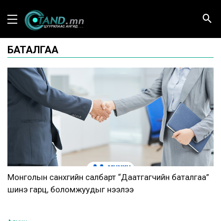
БАТАЛГАА
Монголын санхүүгийн салбарт “Даатгагчийн баталгаа”
шинэ гарц, боломжуудыг нээлээ