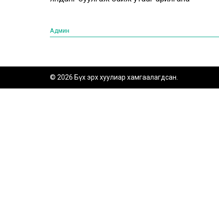
Админ
© 2026 Бүх эрх хуулиар хамгаалагдсан.