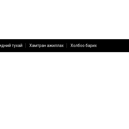
идний тухай
Хамтран ажиллах
Холбоо барих