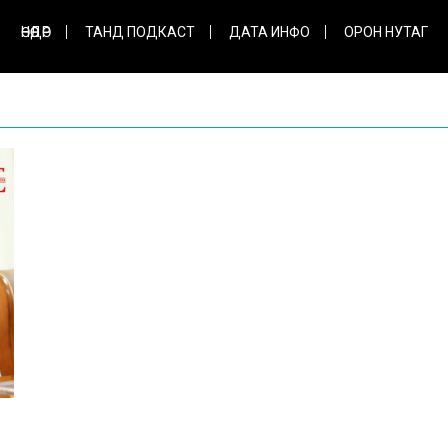
ӨНӨӨДӨР
ТАНД ПОДКАСТ
ДАТА ИНФО
ОРОН НУТАГ