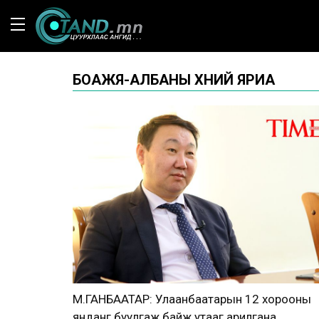
БОАЖЯ-АЛБАНЫ ХҮНИЙ ЯРИА
М.ГАНБААТАР: Улаанбаатарын 12 хорооны
янданг буулгаж байж утааг арилгана