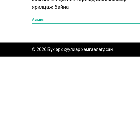
ярилцаж байна
Админ
© 2026 Бүх эрх хуулиар хамгаалагдсан.