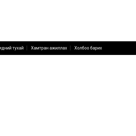
идний тухай
Хамтран ажиллах
Холбоо барих