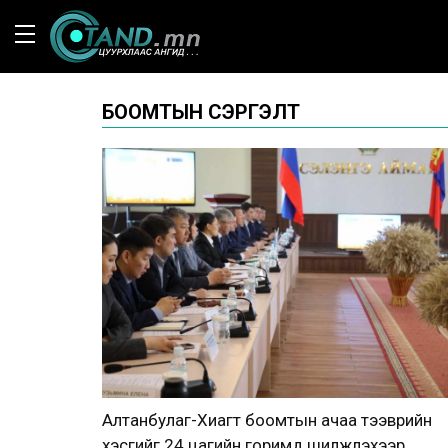
БООМТЫН СЭРГЭЛТ
Алтанбулаг-Хиагт боомтын ачаа тээврийн
хэсгийг 24 цагийн горимд шилжүүлэхээр