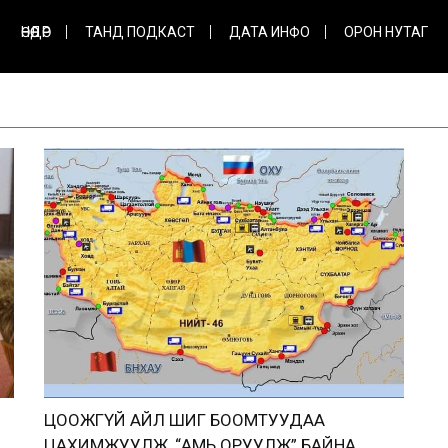
ӨНӨӨДӨР
ТАНД ПОДКАСТ
ДАТА ИНФО
ОРОН НУТАГ
ЦООЖГҮЙ АЙЛ ШИГ БООМТУУДАА
ЦАХИМЖУУЛЖ, “АМЬ ОРУУЛЖ” БАЙНА