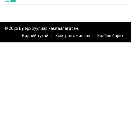
Админ
© 2026 Бүх эрх хуулиар хамгаалагдсан.
Бидний тухай
Хамтран ажиллах
Холбоо барих