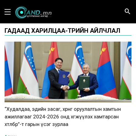
ГАДААД ХАРИЛЦАА-ТӨРИЙН АЙЛЧЛАЛ
“Худалдаа, эдийн засаг, хөрөнгө оруулалтын хамтын
ажиллагааг 2024-2026 онд хөгжүүлэх хамтарсан
хөтөлбөр”-т гарын үсэг зурлаа