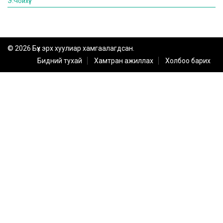
Э.Чойхүү
© 2026 Бүх эрх хуулиар хамгаалагдсан.
Бидний тухай
Хамтран ажиллах
Холбоо барих