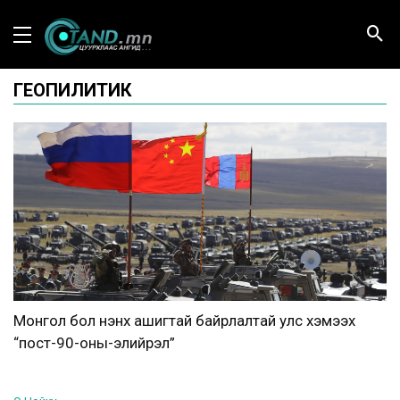
ГЕОПИЛИТИК
Монгол бол үнэнхүү ашигтай байрлалтай улс хэмээх
“пост-90-оны-элийрэл”