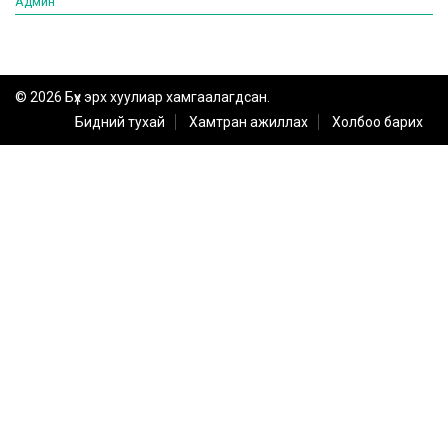
Админ
© 2026 Бүх эрх хуулиар хамгаалагдсан.
Бидний тухай
Хамтран ажиллах
Холбоо барих