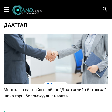
ДААТГАЛ
Монголын санхүүгийн салбарт “Даатгагчийн баталгаа”
шинэ гарц, боломжуудыг нээлээ