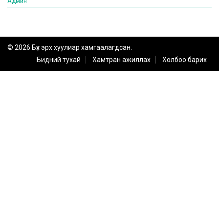
Админ
© 2026 Бүх эрх хуулиар хамгаалагдсан.
Бидний тухай
Хамтран ажиллах
Холбоо барих