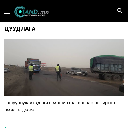
ДУУДЛАГА
Гашуунсухайтад авто машин шатсанаас нэг иргэн
амиа алджээ