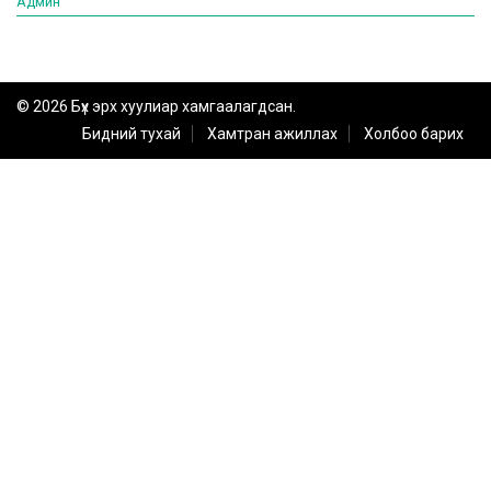
Админ
© 2026 Бүх эрх хуулиар хамгаалагдсан.
Бидний тухай
Хамтран ажиллах
Холбоо барих