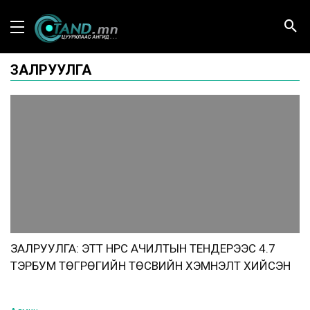
ЗАЛРУУЛГА
ЗАЛРУУЛГА: ЭТТ НҮҮРС АЧИЛТЫН ТЕНДЕРЭЭС 4.7
ТЭРБУМ ТӨГРӨГИЙН ТӨСВИЙН ХЭМНЭЛТ ХИЙСЭН