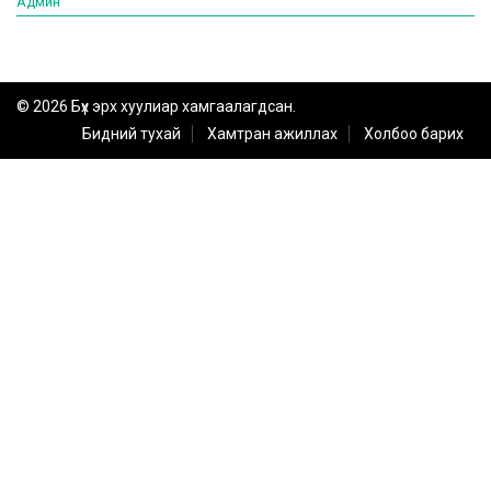
Админ
© 2026 Бүх эрх хуулиар хамгаалагдсан.
Бидний тухай
Хамтран ажиллах
Холбоо барих