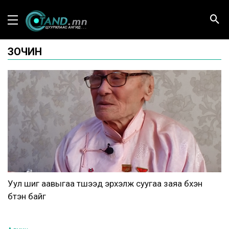
ЗОЧИН
Уул шиг аавыгаа түшээд эрхэлж суугаа заяа бүхэн
бүтэн байг