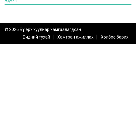
Админ
© 2026 Бүх эрх хуулиар хамгаалагдсан.
Бидний тухай
Хамтран ажиллах
Холбоо барих