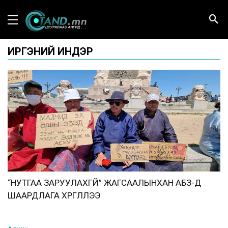
ИРГЭНИЙ ИНДЭР
“НУТГАА ЗАРУУЛАХГҮЙ” ЖАГСААЛЫНХАН ҮАБЗ-Д
ШААРДЛАГА ХҮРГҮҮЛЛЭЭ