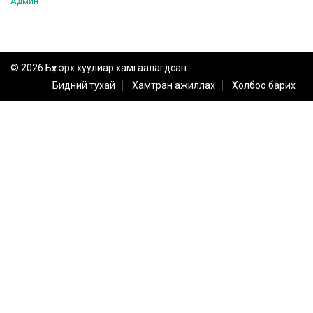
Админ
© 2026 Бүх эрх хуулиар хамгаалагдсан.
Бидний тухай
Хамтран ажиллах
Холбоо барих