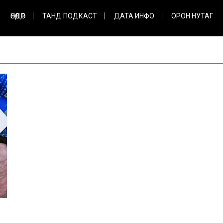
ӨНӨӨДӨР
ТАНД ПОДКАСТ
ДАТА ИНФО
ОРОН НУТАГ