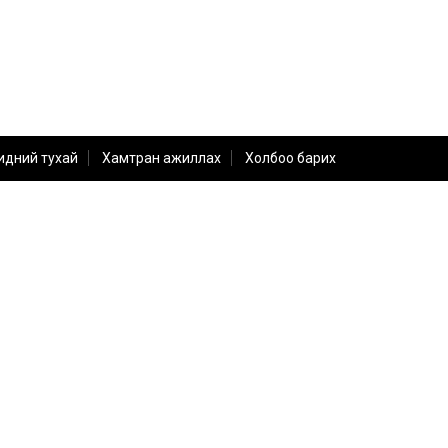
идний тухай
Хамтран ажиллах
Холбоо барих