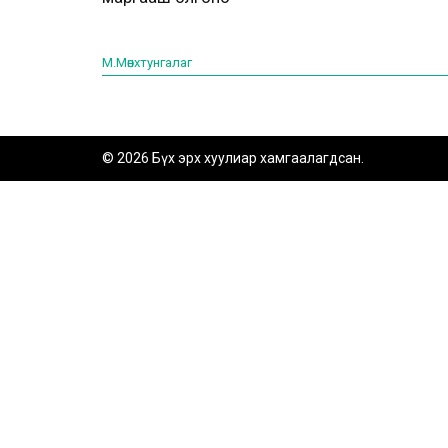
М.Мөнхтунгалаг
© 2026 Бүх эрх хуулиар хамгаалагдсан.