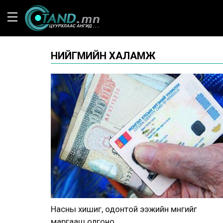
НИЙГМИЙН ХАЛАМЖ
Насны хишиг, одонтой ээжийн мөнгийг
маргааш олгоно