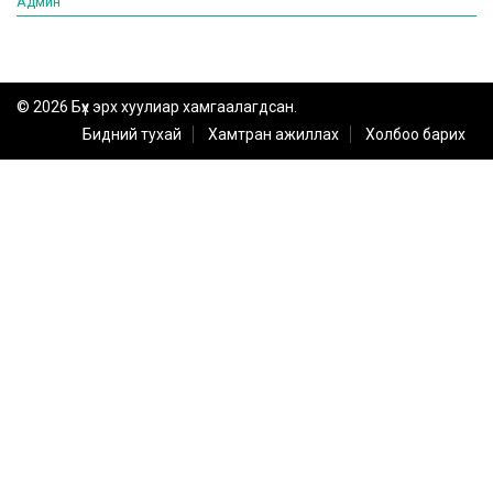
Админ
© 2026 Бүх эрх хуулиар хамгаалагдсан.
Бидний тухай
Хамтран ажиллах
Холбоо барих