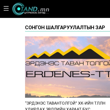
СОНГОН ШАЛГАРУУЛАЛТЫН ЗАР
“ЭРДЭНЭС ТАВАНТОЛГОЙ” ХК-ИЙН ТӨЛӨӨЛӨН
УДИРДАХ ЗӨВЛӨЛИЙН ХАРААТ БУС