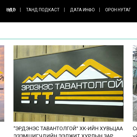
ӨНӨӨДӨР
ТАНД ПОДКАСТ
ДАТА ИНФО
ОРОН НУТАГ
“ЭРДЭНЭС ТАВАНТОЛГОЙ” ХК-ИЙН ХУВЬЦАА
С
ЭЗЭМШИГЧДИЙН ЭЭЛЖИТ ХУРЛЫН ЗАР
ү