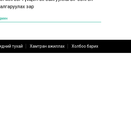
алгаруулах зар
дмин
идний тухай
Хамтран ажиллах
Холбоо барих