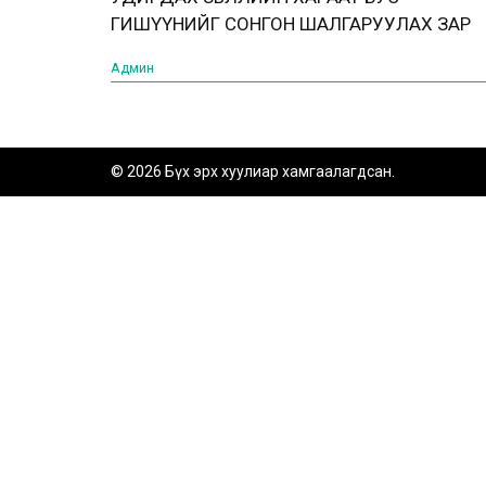
ГИШҮҮНИЙГ СОНГОН ШАЛГАРУУЛАХ ЗАР
Админ
© 2026 Бүх эрх хуулиар хамгаалагдсан.