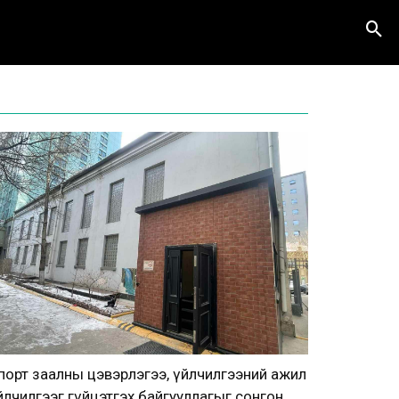
порт заалны цэвэрлэгээ, үйлчилгээний ажил
йлчилгээг гүйцэтгэх байгууллагыг сонгон