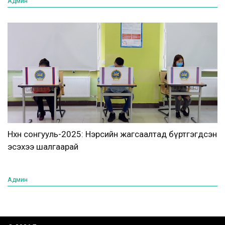
Админ
Нөхөн сонгууль-2025: Нэрсийн жагсаалтад бүртгэгдсэн
эсэхээ шалгаарай
Админ