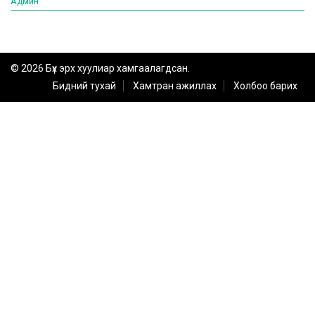
Админ
© 2026 Бүх эрх хуулиар хамгаалагдсан.
Бидний тухай
Хамтран ажиллах
Холбоо барих