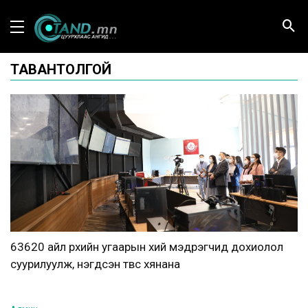
ТАВАНТОЛГОЙ
63620 айл өрхийн угаарын хий мэдрэгчид дохиолол
суурилуулж, нэгдсэн төвөөс хянана