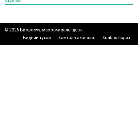
З.Цэлмэг
© 2026 Бүх эрх хуулиар хамгаалагдсан.
Бидний тухай
Хамтран ажиллах
Холбоо барих