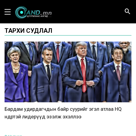
ТАРХИ СУДЛАЛ
Бардам удирдагчдын байр суурийг эгэл атлаа HQ
өндөртэй лидерүүд эзэлж эхэллээ