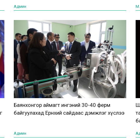
Админ
М.
Баянхонгор аймагт ингэний 30-40 ферм
Ш
г
байгуулахад Ерөнхий сайдаас дэмжлэг хүслээ
т
б
Админ
А