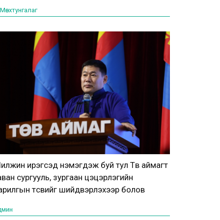
Мөнхтунгалаг
илжин ирэгсэд нэмэгдэж буй тул Төв аймагт
аван сургууль, зургаан цэцэрлэгийн
арилгын төсвийг шийдвэрлэхээр болов
дмин