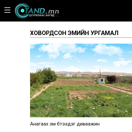
ХОВОРДСОН ЭМИЙН УРГАМАЛ
Анагаах эм бүтээдэг диваажин