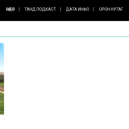
ӨНӨӨДӨР
ТАНД ПОДКАСТ
ДАТА ИНФО
ОРОН НУТАГ