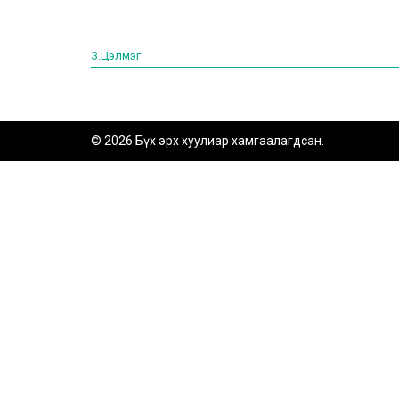
З.Цэлмэг
© 2026 Бүх эрх хуулиар хамгаалагдсан.