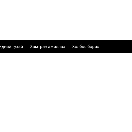
идний тухай
Хамтран ажиллах
Холбоо барих