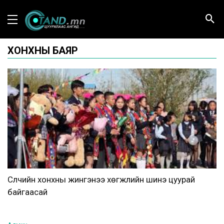
ХОНХНЫ БАЯР
Сүүлчийн хонхны жингэнээ хөгжлийн шинэ цуурай
байгаасай