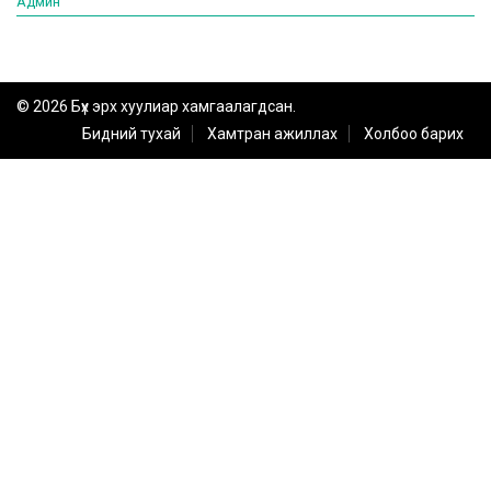
Админ
© 2026 Бүх эрх хуулиар хамгаалагдсан.
Бидний тухай
Хамтран ажиллах
Холбоо барих