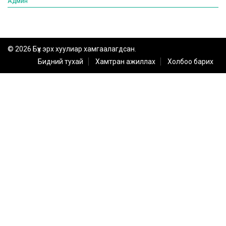
Админ
© 2026 Бүх эрх хуулиар хамгаалагдсан.
Бидний тухай
Хамтран ажиллах
Холбоо барих