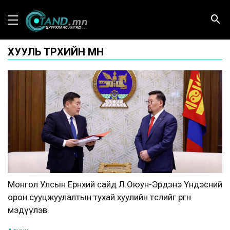
ХУУЛЬ ТӨРӨХИЙН ӨМНӨ
Монгол Улсын Ерөнхий сайд Л.Оюун-Эрдэнэ Үндэсний
орон сууцжуулалтын тухай хуулийн төслийг өргөн
мэдүүлэв