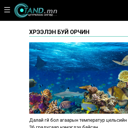
ХҮРЭЭЛЭН БУЙ ОРЧИН
Далай үгүй бол агаарын температур цельсийн
36 градусаар нэмэгдэх байсан