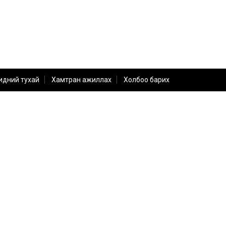
идний тухай
Хамтран ажиллах
Холбоо барих