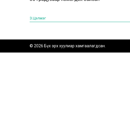
З.Цэлмэг
© 2026 Бүх эрх хуулиар хамгаалагдсан.