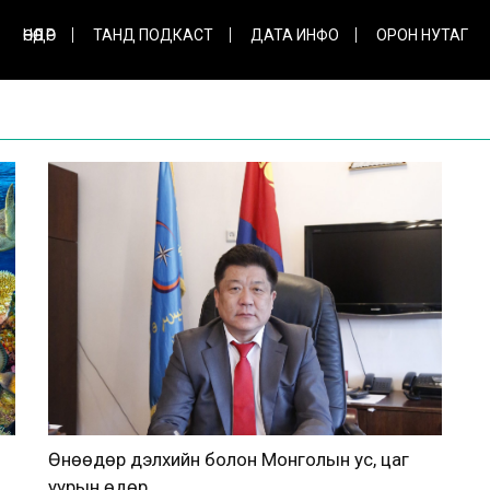
ӨНӨӨДӨР
ТАНД ПОДКАСТ
ДАТА ИНФО
ОРОН НУТАГ
Өнөөдөр дэлхийн болон Монголын ус, цаг
уурын өдөр