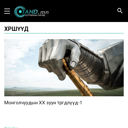
ХӨРШҮҮД
Монголчуудын XX зуун төөрөгдлүүд-1