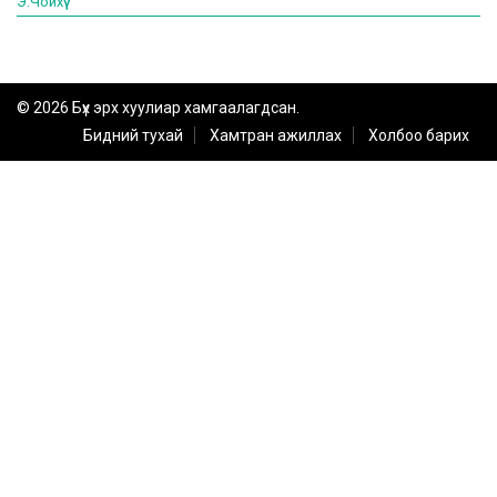
Э.Чойхүү
© 2026 Бүх эрх хуулиар хамгаалагдсан.
Бидний тухай
Хамтран ажиллах
Холбоо барих