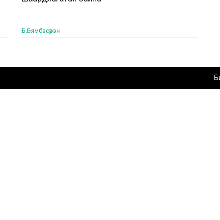
Б.Бямбасүрэн
Б