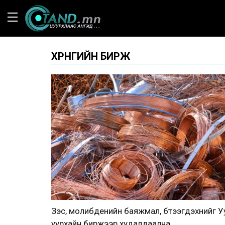
ХӨРӨНГИЙН БИРЖ
Зэс, молибденийн баяжмал, бүтээгдэхүүнийг У
уурхайн биржээр худалдаална