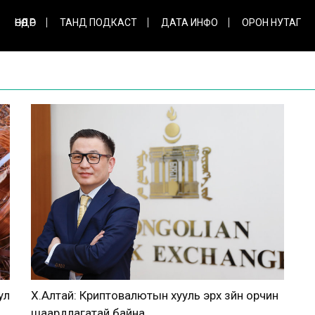
ӨНӨӨДӨР
ТАНД ПОДКАСТ
ДАТА ИНФО
ОРОН НУТАГ
ул
Х.Алтай: Криптовалютын хууль эрх зүйн орчин
шаардлагатай байна