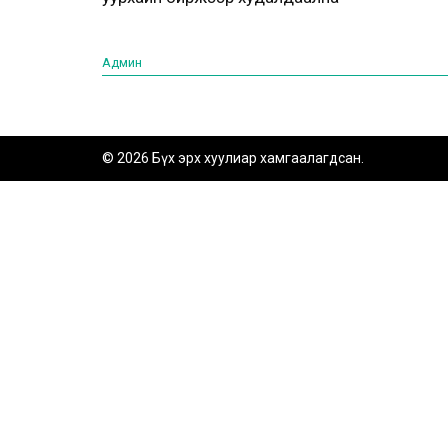
Админ
© 2026 Бүх эрх хуулиар хамгаалагдсан.