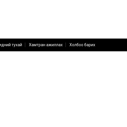
идний тухай
Хамтран ажиллах
Холбоо барих