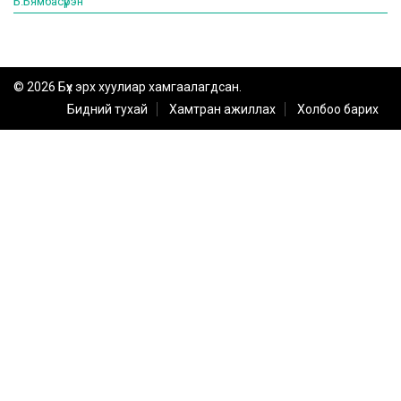
Б.Бямбасүрэн
© 2026 Бүх эрх хуулиар хамгаалагдсан.
Бидний тухай
Хамтран ажиллах
Холбоо барих