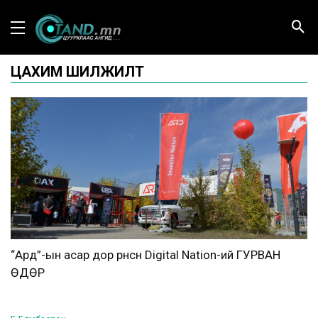
ЦАХИМ ШИЛЖИЛТ
“Ард”-ын асар дор өрнөсөн Digital Nation-ий ГУРВАН
ӨДӨР