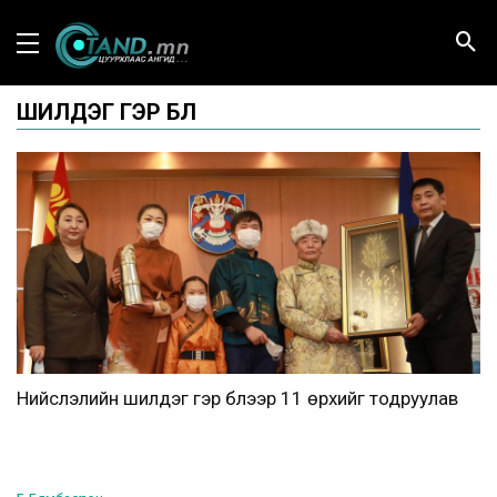
ШИЛДЭГ ГЭР БҮЛ
Нийслэлийн шилдэг гэр бүлээр 11 өрхийг тодруулав