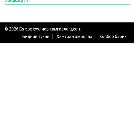
Б.Бямбасүрэн
© 2026 Бүх эрх хуулиар хамгаалагдсан.
Бидний тухай
Хамтран ажиллах
Холбоо барих