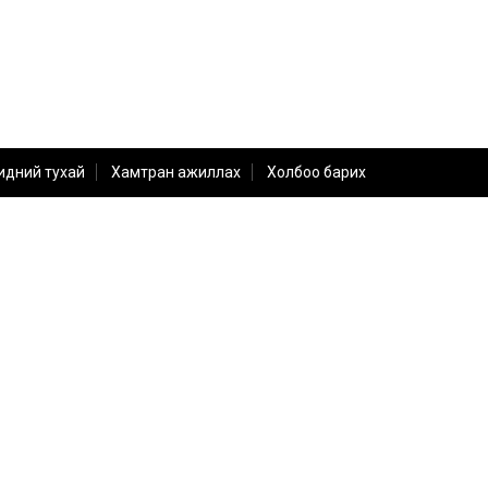
идний тухай
Хамтран ажиллах
Холбоо барих