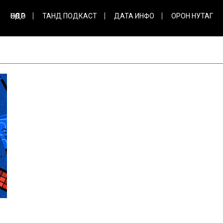
ӨНӨӨДӨР
ТАНД ПОДКАСТ
ДАТА ИНФО
ОРОН НУТАГ