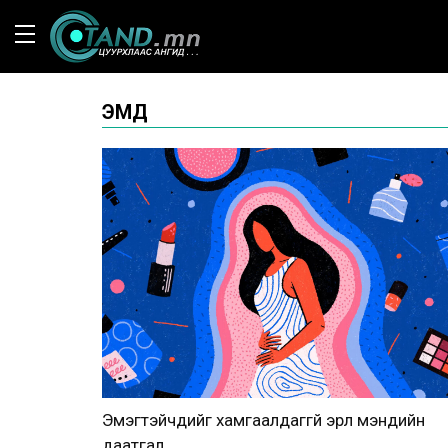
ЭМД
Эмэгтэйчүүдийг хамгаалдаггүй эрүүл мэндийн
даатгал