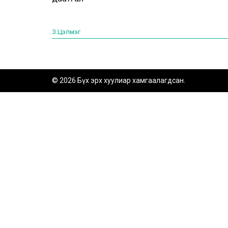
З.Цэлмэг
© 2026 Бүх эрх хуулиар хамгаалагдсан.