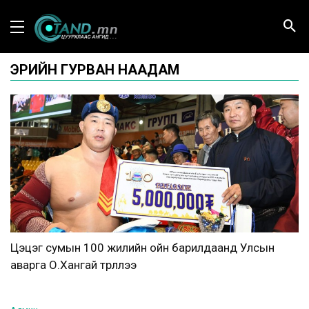
ЭРИЙН ГУРВАН НААДАМ
Цэцэг сумын 100 жилийн ойн барилдаанд Улсын
аварга О.Хангай түрүүллээ