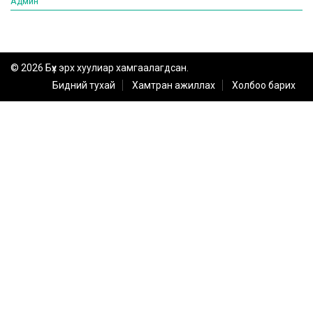
Админ
© 2026 Бүх эрх хуулиар хамгаалагдсан.
Бидний тухай
Хамтран ажиллах
Холбоо барих