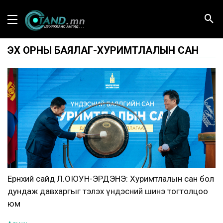
ЭХ ОРНЫ БАЯЛАГ-ХУРИМТЛАЛЫН САН
Ерөнхий сайд Л.ОЮУН-ЭРДЭНЭ: Хуримтлалын сан бол
дундаж давхаргыг тэлэх үндэсний шинэ тогтолцоо
юм