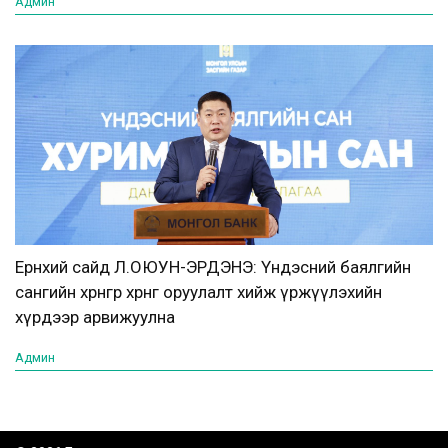
Админ
Ерөнхий сайд Л.ОЮУН-ЭРДЭНЭ: Үндэсний баялгийн
сангийн хөрөнгөөр хөрөнгө оруулалт хийж үржүүлэхийн
хүрдээр арвижуулна
Админ