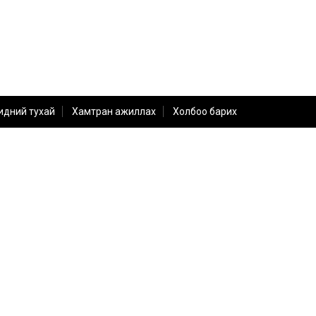
идний тухай
Хамтран ажиллах
Холбоо барих