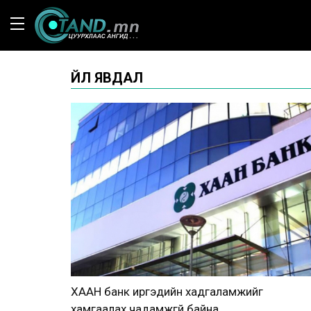
ҮЙЛ ЯВДАЛ
ХААН банк иргэдийн хадгаламжийг
хамгаалах чадамжгүй байна