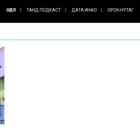
ӨНӨӨДӨР
ТАНД ПОДКАСТ
ДАТА ИНФО
ОРОН НУТАГ