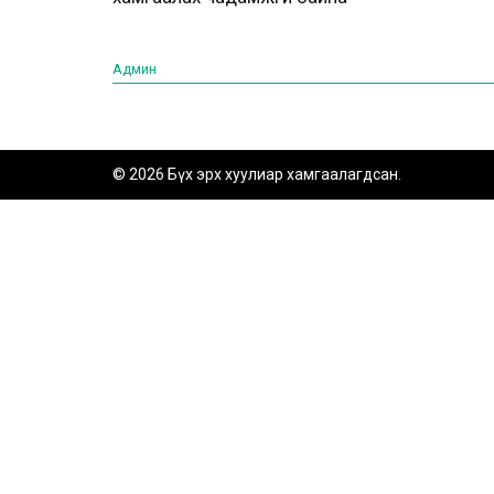
Админ
© 2026 Бүх эрх хуулиар хамгаалагдсан.