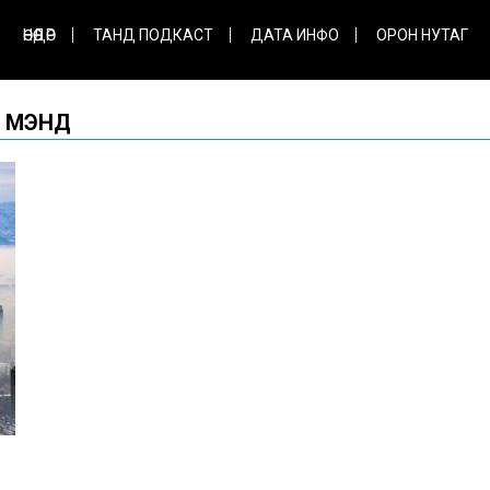
ӨНӨӨДӨР
ТАНД ПОДКАСТ
ДАТА ИНФО
ОРОН НУТАГ
Л МЭНД