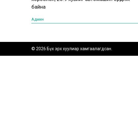
байна
Админ
© 2026 Бүх эрх хуулиар хамгаалагдсан.