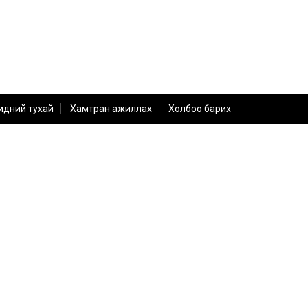
идний тухай
Хамтран ажиллах
Холбоо барих