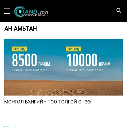
АН АМЬТАН
МОНГОЛ БӨХӨНГИЙН ТОО ТОЛГОЙ ӨСЧЭЭ