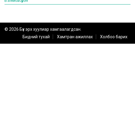
Б.Бямбасүрэн
© 2026 Бүх эрх хуулиар хамгаалагдсан.
Бидний тухай
Хамтран ажиллах
Холбоо барих