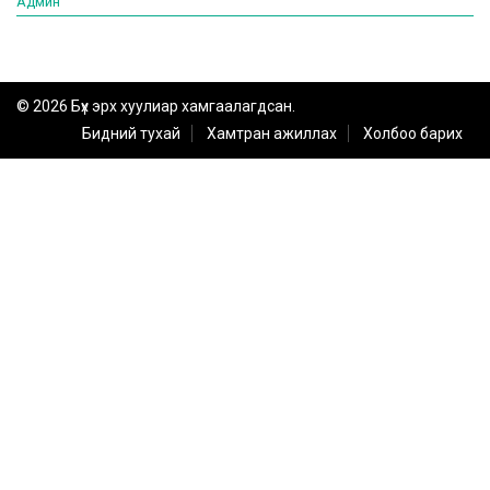
Админ
© 2026 Бүх эрх хуулиар хамгаалагдсан.
Бидний тухай
Хамтран ажиллах
Холбоо барих