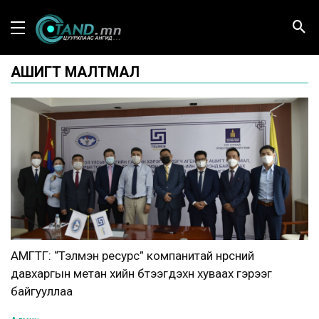
АШИГТ МАЛТМАЛ
АМГТГ: “Тэлмэн ресурс” компанитай нүүрсний
давхаргын метан хийн бүтээгдэхүүн хуваах гэрээг
байгууллаа