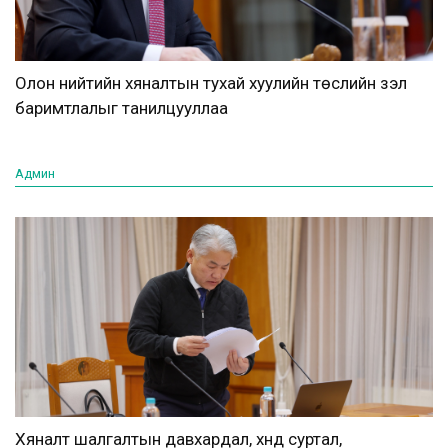
Олон нийтийн хяналтын тухай хуулийн төслийн үзэл
баримтлалыг танилцууллаа
Админ
Хяналт шалгалтын давхардал, хүнд суртал,