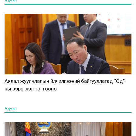
Админ
Аялал жуулчлалын үйлчилгээний байгууллагад “Од”-
ны зэрэглэл тогтооно
Админ