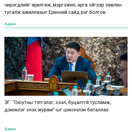
чирэгдлийг арилгаж, мэргэжил, арга зүйгээр зөвлөн
тусалж ажиллахыг Ерөнхий сайд үүрэг болгов
Админ
ЗГ: “Оюутны тэтгэлэг, зээл, буцалтгүй тусламж,
дэмжлэг үзүүлэх журам”-ыг шинэчлэн баталлаа
Админ