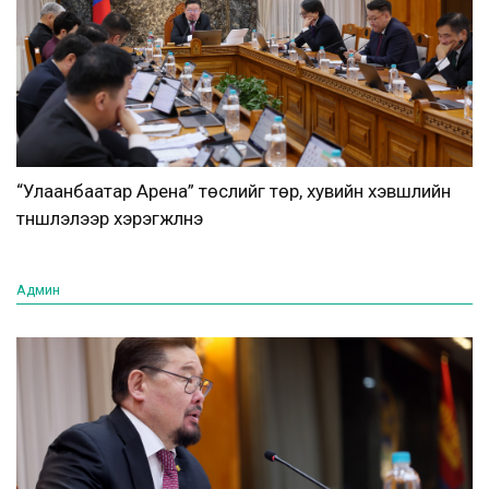
“Улаанбаатар Арена” төслийг төр, хувийн хэвшлийн
түншлэлээр хэрэгжүүлнэ
Админ