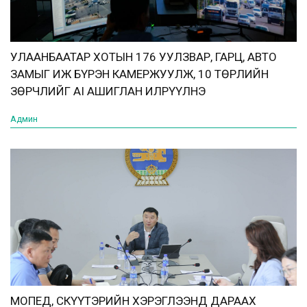
УЛААНБААТАР ХОТЫН 176 УУЛЗВАР, ГАРЦ, АВТО
ЗАМЫГ ИЖ БҮРЭН КАМЕРЖУУЛЖ, 10 ТӨРЛИЙН
ЗӨРЧЛИЙГ AI АШИГЛАН ИЛРҮҮЛНЭ
Админ
МОПЕД, СКҮҮТЭРИЙН ХЭРЭГЛЭЭНД ДАРААХ