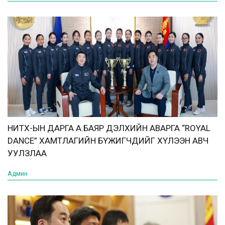
НИТХ-ЫН ДАРГА А.БАЯР ДЭЛХИЙН АВАРГА “ROYAL
DANCE” ХАМТЛАГИЙН БҮЖИГЧДИЙГ ХҮЛЭЭН АВЧ
УУЛЗЛАА
Админ