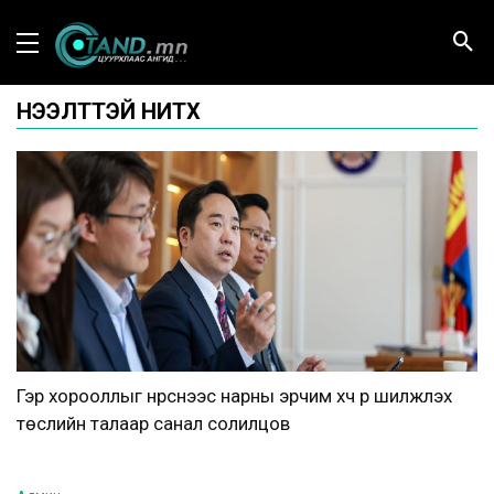
НЭЭЛТТЭЙ НИТХ
Гэр хорооллыг нүүрснээс нарны эрчим хүч рүү шилжүүлэх
төслийн талаар санал солилцов