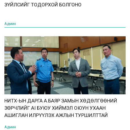
ЗҮЙЛСИЙГ ТОДОРХОЙ БОЛГОНО
Админ
НИТХ-ЫН ДАРГА А.БАЯР ЗАМЫН ХӨДӨЛГӨӨНИЙ
ЗӨРЧЛИЙГ AI БУЮУ ХИЙМЭЛ ОЮУН УХААН
АШИГЛАН ИЛРҮҮЛЭХ АЖЛЫН ТУРШИЛТТАЙ
ТАНИЛЦЛАА
Админ