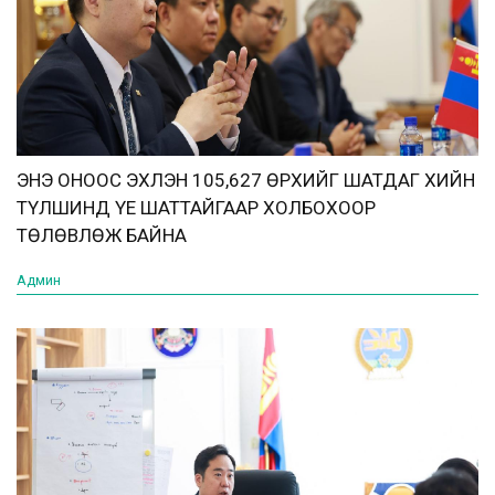
ЭНЭ ОНООС ЭХЛЭН 105,627 ӨРХИЙГ ШАТДАГ ХИЙН
ТҮЛШИНД ҮЕ ШАТТАЙГААР ХОЛБОХООР
ТӨЛӨВЛӨЖ БАЙНА
Админ