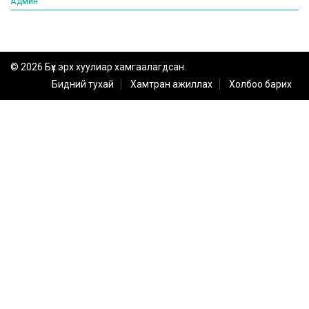
Админ
© 2026 Бүх эрх хуулиар хамгаалагдсан.
Бидний тухай
Хамтран ажиллах
Холбоо барих