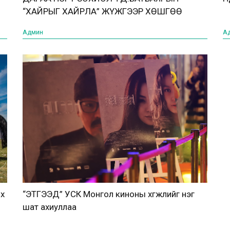
“ХАЙРЫГ ХАЙРЛА” ЖҮЖГЭЭР ХӨШГӨӨ
НЭЭЛЭЭ
Админ
А
их
“ЭТГЭЭД” УСК Монгол киноны хөгжлийг нэг
шат ахиуллаа