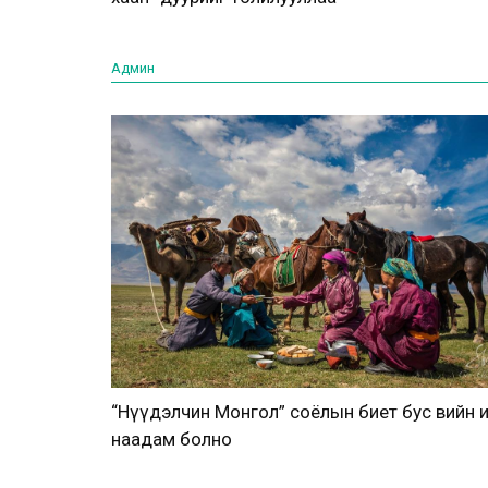
Админ
“Нүүдэлчин Монгол” соёлын биет бус өвийн 
наадам болно