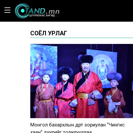
СОЁЛ УРЛАГ
Монгол бахархлын өдөрт зориулан “Чингис
хаан” дуурийг толилууллаа