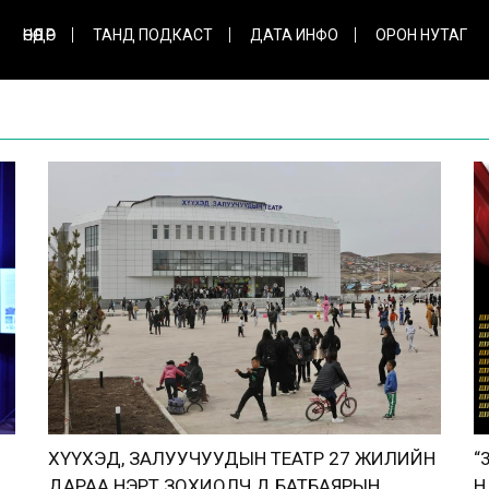
ӨНӨӨДӨР
ТАНД ПОДКАСТ
ДАТА ИНФО
ОРОН НУТАГ
ХҮҮХЭД, ЗАЛУУЧУУДЫН ТЕАТР 27 ЖИЛИЙН
“
ДАРАА НЭРТ ЗОХИОЛЧ Д.БАТБАЯРЫН
Н