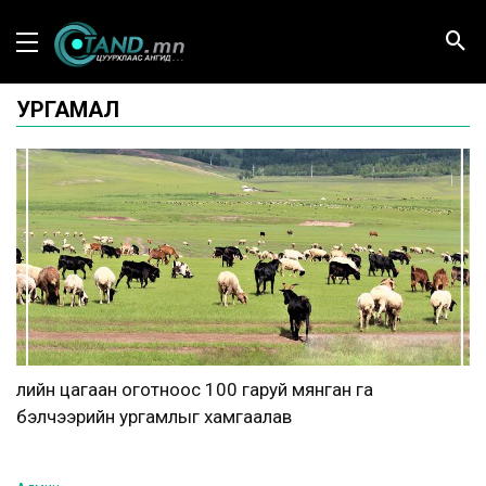
УРГАМАЛ
Үлийн цагаан оготноос 100 гаруй мянган га
бэлчээрийн ургамлыг хамгаалав