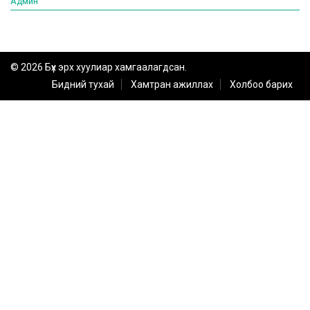
Админ
© 2026 Бүх эрх хуулиар хамгаалагдсан.
Бидний тухай
Хамтран ажиллах
Холбоо барих