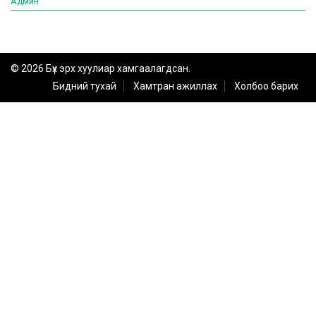
Админ
© 2026 Бүх эрх хуулиар хамгаалагдсан.
Бидний тухай
Хамтран ажиллах
Холбоо барих