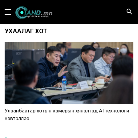
УХААЛАГ ХОТ
Улаанбаатар хотын камерын хяналтад АI технологи
нэвтрүүллээ