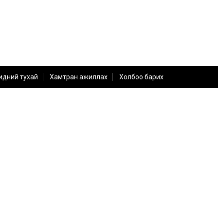
идний тухай
Хамтран ажиллах
Холбоо барих