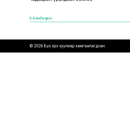
Б.Бямбасүрэн
© 2026 Бүх эрх хуулиар хамгаалагдсан.