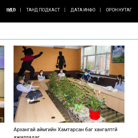
ӨНӨӨДӨР
ТАНД ПОДКАСТ
ДАТА ИНФО
ОРОН НУТАГ
Архангай аймгийн Хамтарсан баг хангалтгүй
ажилладаг