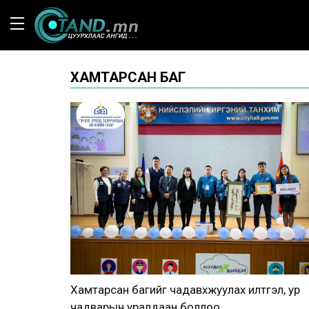
ХАМТАРСАН БАГ
Хамтарсан багийг чадавхжуулах илтгэл, ур
чадварын уралдаан боллоо