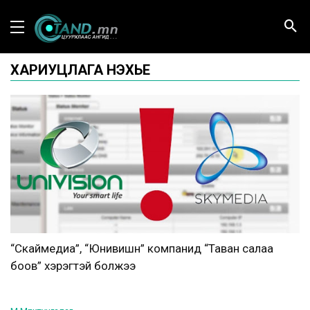
ХАРИУЦЛАГА НЭХЬЕ
“Скаймедиа”, “Юнивишн” компанид “Таван салаа
боов” хэрэгтэй болжээ