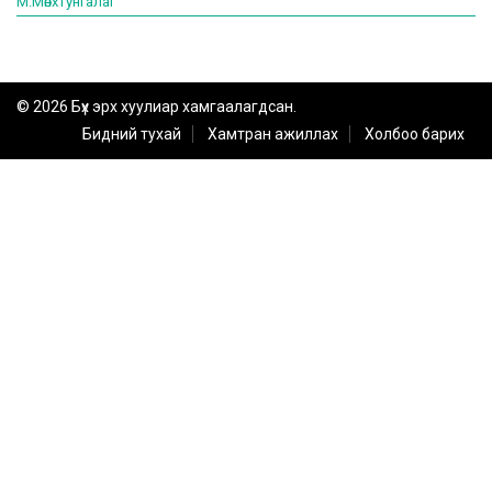
М.Мөнхтунгалаг
© 2026 Бүх эрх хуулиар хамгаалагдсан.
Бидний тухай
Хамтран ажиллах
Холбоо барих