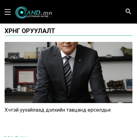
ХӨРӨНГӨ ОРУУЛАЛТ
Хүчтэй уухайлаад дэлхийн тавцанд өрсөлдье