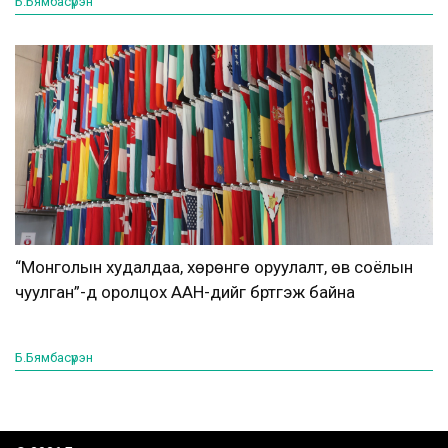
Б.Бямбасүрэн
“Монголын худалдаа, хөрөнгө оруулалт, өв соёлын
чуулган”-д оролцох ААН-үүдийг бүртгэж байна
Б.Бямбасүрэн