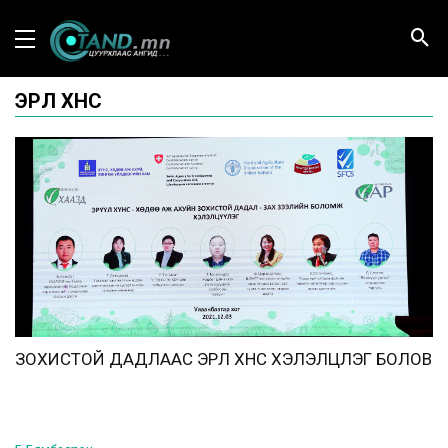
ЭРҮҮЛ ХҮНС
ЗОХИСТОЙ ДАДЛААС ЭРҮҮЛ ХҮНС ХЭЛЭЛЦҮҮЛЭГ БОЛОВ