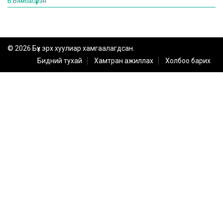
Б.Бямбасүрэн
© 2026 Бүх эрх хуулиар хамгаалагдсан.
Бидний тухай
Хамтран ажиллах
Холбоо барих