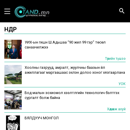
ӨНӨӨДӨР
УИХ-ын гишүүн Ш.Адьшаа “90 жил 99 гэр” төсөл
санаачилжээ
Төрийн түшээ
Хоолны газрууд, амралт, жуулчны баазын үйл
ажиллагааг маргаашаас эхлэн долоо хоног хязгаарлана
УОК
Бод малын зохиомол хээлтүүлгийн технологич бэлтгэх
сургалт болж байна
Хөдөө аж ахуй
БЯЛДУУЧ МОНГОЛ