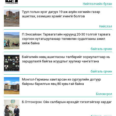
Нийтлэлчийн булан
Туул голын эрэг дагуух 19 аж ахуйн нэгжийн газар
ашиглах, эзэмших эрхийг хүчингүй болгов
Нийслэл
П.Энхсайхан: Тарвагатайн нуруунд 20-30 толгой тарвага
сэргээн нутагшуулахаар төлөвлөн судалгааны ажил
хийж байна
байгаль орчин
Байгалийн нөөц ашигласны төлбөрийг зориулалтаар нь
зарцуулахгүй байгаа асуудлыг хуулиар чангатгана
байгаль орчин
Монгол-Германы хамтарсан их сургуулийн дотуур
байрны барилгын явц 80 хувьтай байна
Боловсрол
Б.Отгонсүрэн: Ойн салбарын ирээдүйг гэгээтэйгээр хардаг